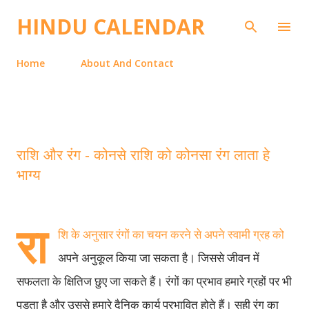
Skip to main content
HINDU CALENDAR
Home
About And Contact
राशि और रंग - कोनसे राशि को कोनसा रंग लाता हे
भाग्य
रा
शि
के
अनुसार
रंगों
का
चयन
करने
से
अपने
स्वामी
ग्रह
को
अपने
अनुकूल
किया
जा
सकता
है।
जिससे
जीवन
में
सफलता
के
क्षितिज
छुए
जा
सकते
हैं।
रंगों
का
प्रभाव
हमारे
ग्रहों
पर
भी
पड़ता
है
और
उससे
हमारे
दैनिक
कार्य
प्रभावित
होते
हैं।
सही
रंग
का