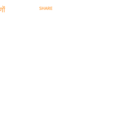
ों
SHARE