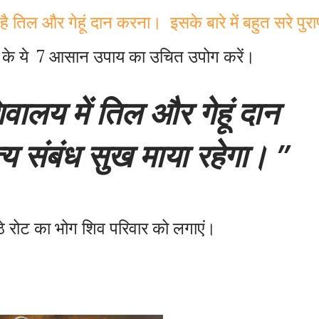
 तिल और गेहूं दान करना। इसके बारे में बहुत सरे पुराण
ुख के ये 7 आसान उपाय का उचित उपोग करें।
िवालय
में
तिल
और
गेहूं
दान
्य
संबंध
सुख
माया
रहेगा।
े
रोट
का
भोग
शिव
परिवार
को
लगाएं।