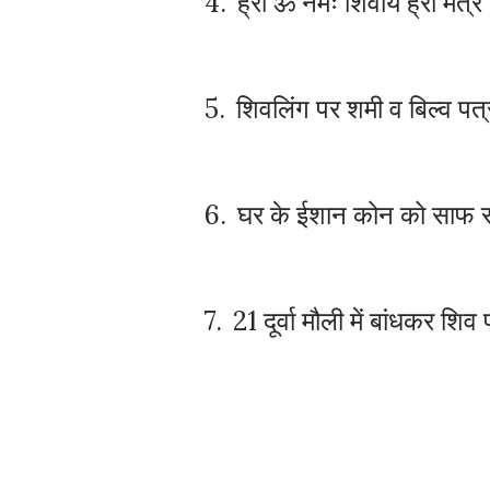
ह्रीं
ॐ
नमः
शिवाय
ह्रीं
मंत्र
4.
शिवलिंग
पर
शमी
व
बिल्व
पत्
5.
घर
के
ईशान
कोन
को
साफ
6.
दूर्वा
मौली
में
बांधकर
शिव
7.
21