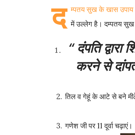
द
म्पतय सुख के खास उपाय है
में उल्लेग है। दम्पतय स
दंपति
द्वारा
श
करने
से
दांपत
तिल
व
गेहूं
के
आटे
से
बने
मीठ
2.
गणेश
जी
पर
दूर्वा
चढ़ाएं।
3.
11