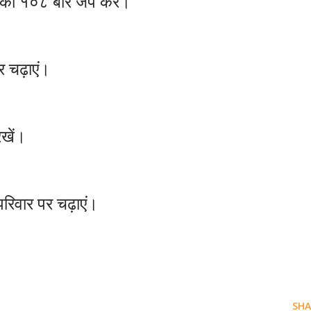
का
१०८
बार
जप
करैं।
र
चढ़ाएं।
रखें।
परिवार
पर
चढ़ाएं।
SHA