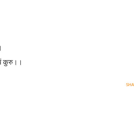
।
धिं कुरु।।
SHA