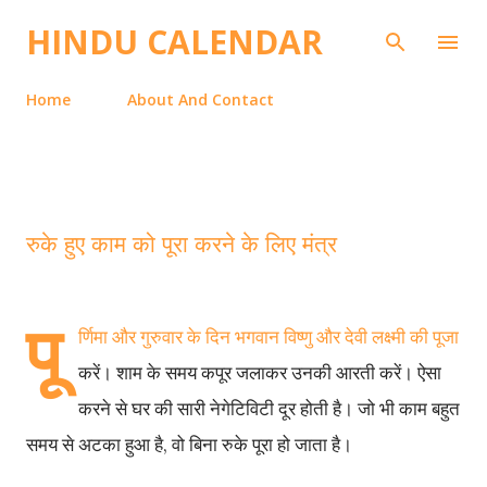
Skip to main content
HINDU CALENDAR
Home
About And Contact
रुके हुए काम को पूरा करने के लिए मंत्र
पू
और गुरुवार
र्णिमा
के
दिन
भगवान
विष्णु
और
देवी
लक्ष्मी
की
पूजा
करें।
शाम
के
समय
कपूर
जलाकर
उनकी
आरती
करें।
ऐसा
करने
से
घर
की
सारी
नेगेटिविटी
दूर
होती
है।
जो
भी
काम
बहुत
,
समय
से
अटका
हुआ
है
वो
बिना
रुके
पूरा
हो
जाता
है।